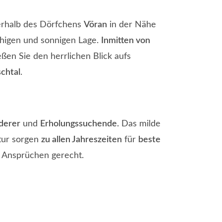
erhalb des Dörfchens
Vöran
in der Nähe
uhigen und sonnigen Lage.
Inmitten von
ßen Sie den herrlichen Blick aufs
schtal
.
derer
und
Erholungssuchende.
Das milde
atur sorgen
zu allen Jahreszeiten
für
beste
 Ansprüchen gerecht.