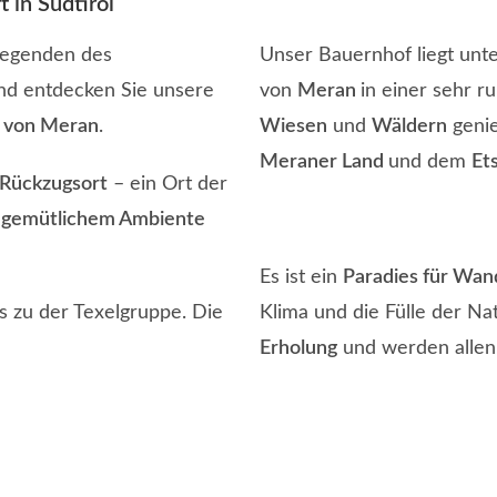
 in Südtirol
 Gegenden des
Unser Bauernhof liegt unt
nd entdecken Sie unsere
von
Meran
in einer sehr r
b von Meran
.
Wiesen
und
Wäldern
genie
Meraner Land
und dem
Et
Rückzugsort
– ein Ort der
t
gemütlichem Ambiente
Es ist ein
Paradies für Wan
 zu der Texelgruppe. Die
Klima und die Fülle der N
Erholung
und werden allen