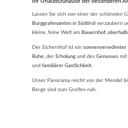
Ihr Urlaubszuhause der besonderen Art
Lassen Sie sich von einer der schönsten
Burggrafenamtes in Südtirol
verzaubern u
kleine, feine Welt am
Bauernhof, oberhal
Der Eichernhof ist ein
sonnenverwöhnter 
Ruhe,
der
Erholung
und des
Genusses
mi
und
familiärer Gastlichkeit.
Unser Panorama reicht von der Mendel bis
Berge sind zum Greifen nah.