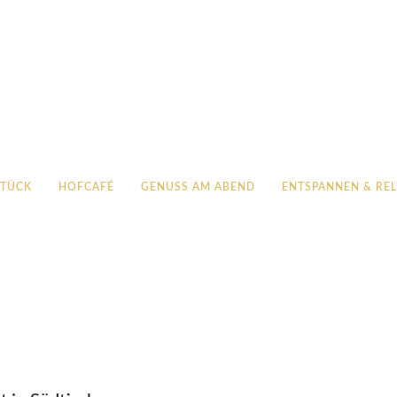
STÜCK
HOFCAFÉ
GENUSS AM ABEND
ENTSPANNEN & RE