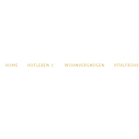
eichernhof.it
HOME
HOFLEBEN
WOHNVERGNÜGEN
VITALFRÜH