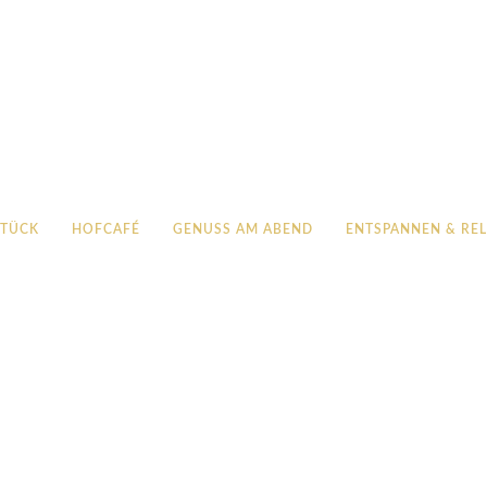
STÜCK
HOFCAFÉ
GENUSS AM ABEND
ENTSPANNEN & RE