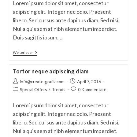
Lorem ipsum dolor sit amet, consectetur
adipiscing elit. Integer nec odio. Praesent
libero. Sed cursus ante dapibus diam. Sed nisi.
Nulla quis sem at nibh elementum imperdiet.
Duis sagittis ipsum.…
Velusce
Weiterlesen
Suscipit
Quis
Luctus
Tortor neque adpiscing diam
Beitrags-
Beitrag
info@create-grafik.com
April 7, 2016
Autor:
veröffentlicht:
Beitrags-
Beitrags-
Special Offers
/
Trends
0 Kommentare
Kategorie:
Kommentare:
Lorem ipsum dolor sit amet, consectetur
adipiscing elit. Integer nec odio. Praesent
libero. Sed cursus ante dapibus diam. Sed nisi.
Nulla quis sem at nibh elementum imperdiet.