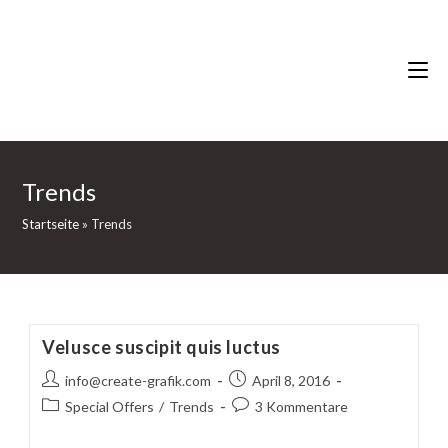
Zum
Inhalt
springen
eichernhof.it
Trends
Startseite
»
Trends
Velusce suscipit quis luctus
Beitrags-
Beitrag
info@create-grafik.com
April 8, 2016
Autor:
veröffentlicht:
Beitrags-
Beitrags-
Special Offers
/
Trends
3 Kommentare
Kategorie:
Kommentare: