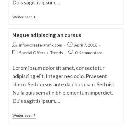
Duis sagittis ipsum.…
Tortor
Weiterlesen
Neque
Adpiscing
Diam
Neque adipiscing an cursus
Beitrags-
Beitrag
info@create-grafik.com
April 7, 2016
Autor:
veröffentlicht:
Beitrags-
Beitrags-
Special Offers
/
Trends
0 Kommentare
Kategorie:
Kommentare:
Lorem ipsum dolor sit amet, consectetur
adipiscing elit. Integer nec odio. Praesent
libero. Sed cursus ante dapibus diam. Sed nisi.
Nulla quis sem at nibh elementum imperdiet.
Duis sagittis ipsum.…
Neque
Weiterlesen
Adipiscing
An
Cursus