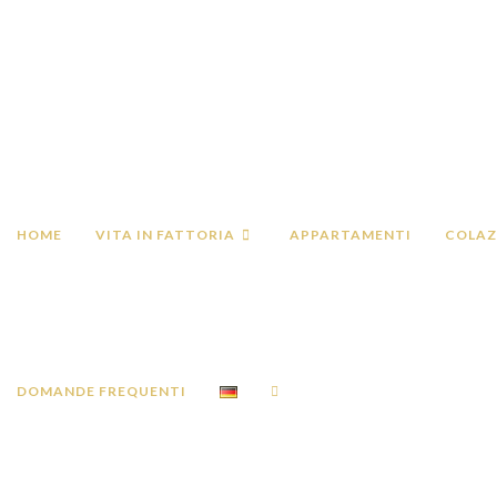
Salta
al
contenuto
eichernhof.it
HOME
VITA IN FATTORIA
APPARTAMENTI
COLAZ
DOMANDE FREQUENTI