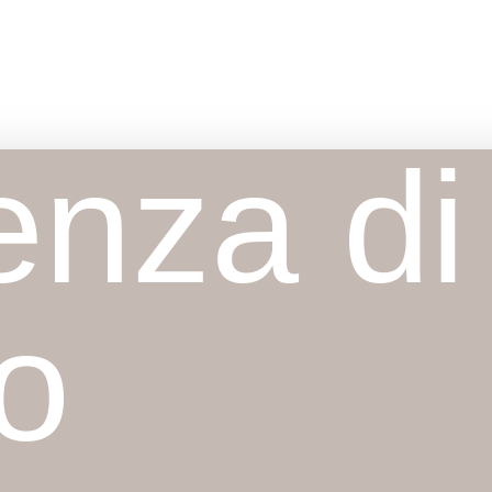
enza di
o